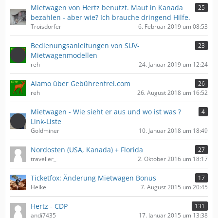
Mietwagen von Hertz benutzt. Maut in Kanada
25
bezahlen - aber wie? Ich brauche dringend Hilfe.
Troisdorfer
6. Februar 2019 um 08:53
Bedienungsanleitungen von SUV-
23
Mietwagenmodellen
reh
24. Januar 2019 um 12:24
Alamo über Gebührenfrei.com
26
reh
26. August 2018 um 16:52
Mietwagen - Wie sieht er aus und wo ist was ?
4
Link-Liste
Goldminer
10. Januar 2018 um 18:49
Nordosten (USA, Kanada) + Florida
27
traveller_
2. Oktober 2016 um 18:17
Ticketfox: Änderung Mietwagen Bonus
17
Heike
7. August 2015 um 20:45
Hertz - CDP
131
andi7435
17. Januar 2015 um 13:38