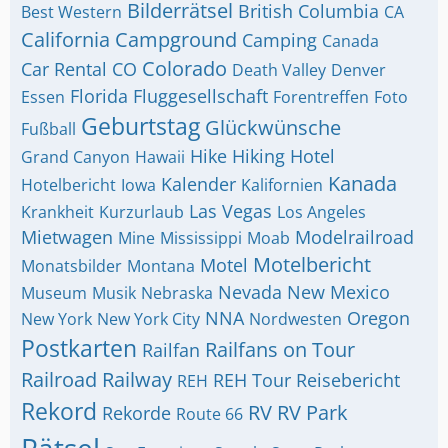
Bilderrätsel
British Columbia
Best Western
CA
California
Campground
Camping
Canada
Colorado
Car Rental
CO
Death Valley
Denver
Florida
Fluggesellschaft
Essen
Forentreffen
Foto
Geburtstag
Glückwünsche
Fußball
Hike
Hiking
Hotel
Grand Canyon
Hawaii
Kanada
Kalender
Hotelbericht
Iowa
Kalifornien
Las Vegas
Krankheit
Kurzurlaub
Los Angeles
Mietwagen
Modelrailroad
Mine
Mississippi
Moab
Motelbericht
Motel
Monatsbilder
Montana
Nevada
New Mexico
Museum
Musik
Nebraska
NNA
Oregon
New York
New York City
Nordwesten
Postkarten
Railfans on Tour
Railfan
Railroad
Railway
REH Tour
Reisebericht
REH
Rekord
RV
RV Park
Rekorde
Route 66