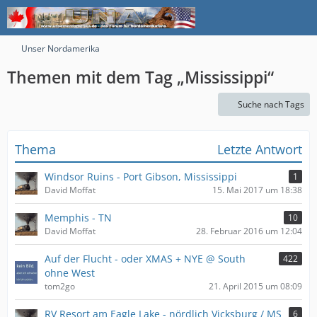
Unser Nordamerika
Themen mit dem Tag „Mississippi“
Suche nach Tags
Thema
Letzte Antwort
Windsor Ruins - Port Gibson, Mississippi
1
David Moffat
15. Mai 2017 um 18:38
Memphis - TN
10
David Moffat
28. Februar 2016 um 12:04
Auf der Flucht - oder XMAS + NYE @ South
422
ohne West
tom2go
21. April 2015 um 08:09
RV Resort am Eagle Lake - nördlich Vicksburg / MS
6