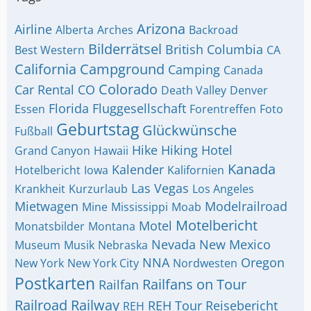
Arizona
Airline
Alberta
Arches
Backroad
Bilderrätsel
British Columbia
Best Western
CA
California
Campground
Camping
Canada
Colorado
Car Rental
CO
Death Valley
Denver
Florida
Fluggesellschaft
Essen
Forentreffen
Foto
Geburtstag
Glückwünsche
Fußball
Hike
Hiking
Hotel
Grand Canyon
Hawaii
Kanada
Kalender
Hotelbericht
Iowa
Kalifornien
Las Vegas
Krankheit
Kurzurlaub
Los Angeles
Mietwagen
Modelrailroad
Mine
Mississippi
Moab
Motelbericht
Motel
Monatsbilder
Montana
Nevada
New Mexico
Museum
Musik
Nebraska
NNA
Oregon
New York
New York City
Nordwesten
Postkarten
Railfans on Tour
Railfan
Railroad
Railway
REH Tour
Reisebericht
REH