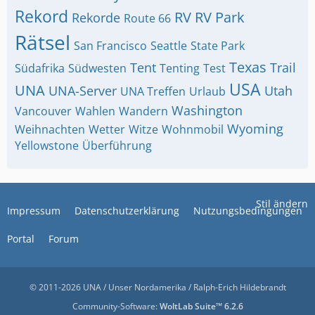
Rekord
RV
RV Park
Rekorde
Route 66
Rätsel
San Francisco
Seattle
State Park
Texas
Tent
Trail
Südafrika
Südwesten
Tenting
Test
USA
UNA
UNA-Server
Utah
UNA Treffen
Urlaub
Washington
Vancouver
Wahlen
Wandern
Wyoming
Weihnachten
Wetter
Witze
Wohnmobil
Yellowstone
Überführung
Stil ändern
Impressum
Datenschutzerklärung
Nutzungsbedingungen
Portal
Forum
© 2011-2026 UNA / Unser Nordamerika / Ralph-Erich Hildebrandt
Community-Software:
WoltLab Suite™ 6.2.6