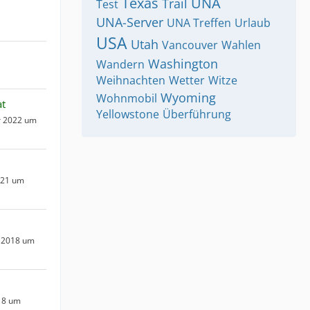
Texas
UNA
Trail
Test
UNA-Server
UNA Treffen
Urlaub
USA
Utah
Vancouver
Wahlen
Washington
Wandern
Weihnachten
Wetter
Witze
Wyoming
Wohnmobil
at
Yellowstone
Überführung
r 2022 um
021 um
 2018 um
18 um