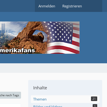
Anmelden
Registrieren
Inhalte
che nach Tags
Themen
21
Bilder und Videos
1