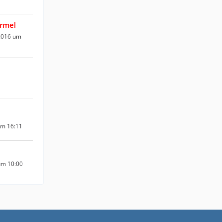
rmel
2016 um
n
um 16:11
um 10:00