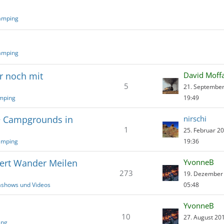
amping
amping
r noch mit
David Moff
5
21. Septembe
mping
19:49
+ Campgrounds in
nirschi
1
25. Februar 2
amping
19:36
ert Wander Meilen
YvonneB
273
19. Dezember
iashows und Videos
05:48
YvonneB
10
27. August 20
ing