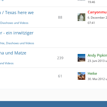
19:46
n / Texas here we
Canyonmu
88
6. Dezember 
, Diashows und Videos
07:41
- ein irrwitziger
chte, Diashows und Videos
ina und Matze
Andy Pipki
239
23. Juni 2013 
und Videos
Heike
61
30. Mai 2012 