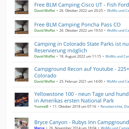
Free BLM Camping Cisco UT - Fish Ford
David Moffat
26. Oktober 2022 um 20:25
WoMo und C
Free BLM Camping Poncha Pass CO
David Moffat
26. Oktober 2022 um 19:53
WoMo und C
Camping in Colorado State Parks ist nu
Reservierung möglich
David Moffat
18. August 2022 um 11:15
WoMo und Ca
Campground Recon auf Youtube - 225
Colorado
David Moffat
25. Februar 2021 um 14:00
WoMo und C
Yellowstone 100 - neun Tage und hund
in Amerikas ersten National Park
YvonneB
11. Oktober 2018 um 07:16
Reiseberichte, D
Bryce Canyon - Rubys Inn Campground
Matze
26. November 2014 um 18:04
WoMo und Camp