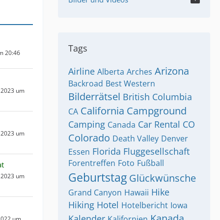
Tags
um 20:46
Arizona
Airline
Alberta
Arches
Backroad
Best Western
 2023 um
Bilderrätsel
British Columbia
California
Campground
CA
Camping
Car Rental
CO
Canada
 2023 um
Colorado
Death Valley
Denver
Florida
Fluggesellschaft
Essen
Forentreffen
Foto
Fußball
at
Geburtstag
Glückwünsche
 2023 um
Hike
Grand Canyon
Hawaii
Hiking
Hotel
Hotelbericht
Iowa
Kanada
Kalender
Kalifornien
2022 um