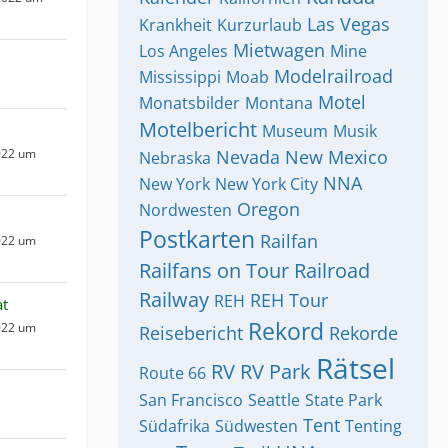
Las Vegas
Krankheit
Kurzurlaub
Mietwagen
Los Angeles
Mine
Modelrailroad
Mississippi
Moab
Motel
Monatsbilder
Montana
Motelbericht
Museum
Musik
022 um
Nevada
New Mexico
Nebraska
NNA
New York
New York City
Oregon
Nordwesten
Postkarten
Railfan
022 um
Railfans on Tour
Railroad
Railway
REH Tour
REH
at
Rekord
022 um
Reisebericht
Rekorde
Rätsel
RV
RV Park
Route 66
San Francisco
Seattle
State Park
Tent
Südafrika
Südwesten
Tenting