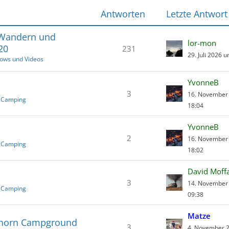
Antworten
Letzte Antwort
 Wandern und
lor-mon
20
231
29. Juli 2026 
hows und Videos
YvonneB
3
16. November
 Camping
18:04
YvonneB
2
16. November
 Camping
18:02
David Moff
3
14. November
 Camping
09:38
Matze
ehorn Campground
3
4. November 