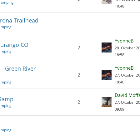
Camping
10:48
rona Trailhead
amping
YvonneB
Durango CO
2
29. Oktober 2
amping
18:58
- Green River
YvonneB
2
27. Oktober 2
amping
19:40
David Moff
 Ramp
2
27. Oktober 2
amping
09:09
amping