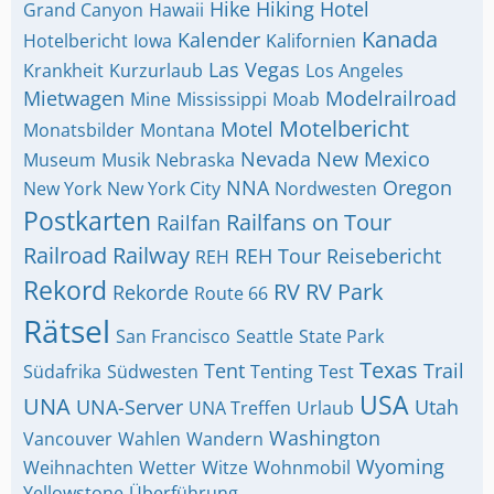
Hike
Hiking
Hotel
Grand Canyon
Hawaii
Kanada
Kalender
Hotelbericht
Iowa
Kalifornien
Las Vegas
Krankheit
Kurzurlaub
Los Angeles
Mietwagen
Modelrailroad
Mine
Mississippi
Moab
Motelbericht
Motel
Monatsbilder
Montana
Nevada
New Mexico
Museum
Musik
Nebraska
NNA
Oregon
New York
New York City
Nordwesten
Postkarten
Railfans on Tour
Railfan
Railroad
Railway
REH Tour
Reisebericht
REH
Rekord
RV
RV Park
Rekorde
Route 66
Rätsel
San Francisco
Seattle
State Park
Texas
Tent
Trail
Südafrika
Südwesten
Tenting
Test
USA
UNA
UNA-Server
Utah
UNA Treffen
Urlaub
Washington
Vancouver
Wahlen
Wandern
Wyoming
Weihnachten
Wetter
Witze
Wohnmobil
Yellowstone
Überführung