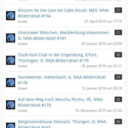
Mission de San Jose del Cabo Anuiti, MEX, NNA-
21
Bilderrätsel #194
txuwe
27. April 2016 um 17:13
Granzower Möschen, Mecklenburg-Vorpommer,
31
D, NNA-Bilderrätsel #181
txuwe
20. Januar 2016 um 23:56
Studi-Kult-Club in der Engelsburg, Erfurt,
30
Thüringen, D, NNA-Bilderrätsel #179
txuwe
20. Januar 2016 um 21:11
Hundeeimer, Kaltenbach, A, NNA-Bilderrätsel
33
#178
txuwe
12. Januar 2016 um 20:16
Auf dem Weg nach Macchu Picchu, PE, NNA-
32
Bilderrätsel #170
txuwe
10. Dezember 2015 um 21:23
Bergmannsklause Steinach, Thürigen, D, NNA-
40
Bilderrätsel #165