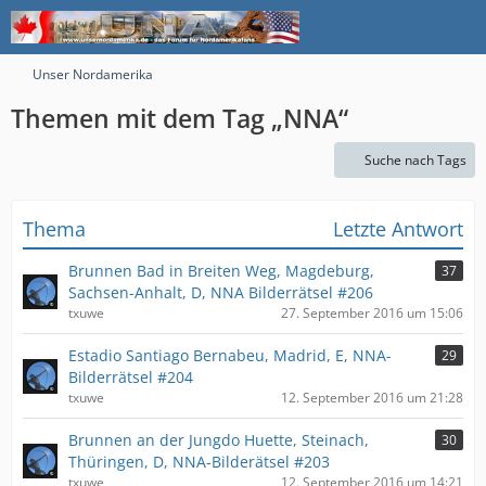
Unser Nordamerika
Themen mit dem Tag „NNA“
Suche nach Tags
Thema
Letzte Antwort
Brunnen Bad in Breiten Weg, Magdeburg,
37
Sachsen-Anhalt, D, NNA Bilderrätsel #206
txuwe
27. September 2016 um 15:06
Estadio Santiago Bernabeu, Madrid, E, NNA-
29
Bilderrätsel #204
txuwe
12. September 2016 um 21:28
Brunnen an der Jungdo Huette, Steinach,
30
Thüringen, D, NNA-Bilderätsel #203
txuwe
12. September 2016 um 14:21