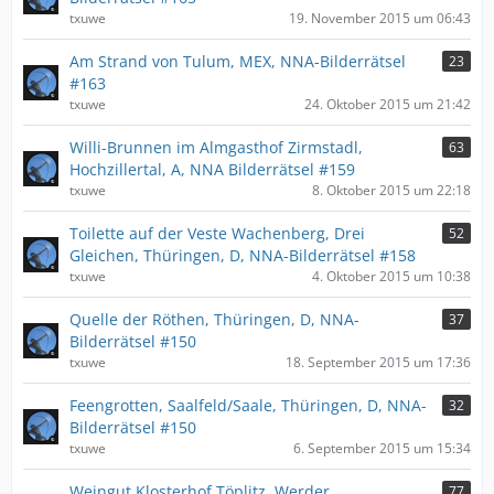
txuwe
19. November 2015 um 06:43
Am Strand von Tulum, MEX, NNA-Bilderrätsel
23
#163
txuwe
24. Oktober 2015 um 21:42
Willi-Brunnen im Almgasthof Zirmstadl,
63
Hochzillertal, A, NNA Bilderrätsel #159
txuwe
8. Oktober 2015 um 22:18
Toilette auf der Veste Wachenberg, Drei
52
Gleichen, Thüringen, D, NNA-Bilderrätsel #158
txuwe
4. Oktober 2015 um 10:38
Quelle der Röthen, Thüringen, D, NNA-
37
Bilderrätsel #150
txuwe
18. September 2015 um 17:36
Feengrotten, Saalfeld/Saale, Thüringen, D, NNA-
32
Bilderrätsel #150
txuwe
6. September 2015 um 15:34
Weingut Klosterhof Töplitz, Werder,
77