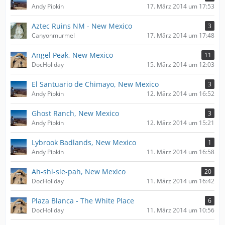
Andy Pipkin
17. März 2014 um 17:53
Aztec Ruins NM - New Mexico
3
Canyonmurmel
17. März 2014 um 17:48
Angel Peak, New Mexico
11
DocHoliday
15. März 2014 um 12:03
El Santuario de Chimayo, New Mexico
3
Andy Pipkin
12. März 2014 um 16:52
Ghost Ranch, New Mexico
3
Andy Pipkin
12. März 2014 um 15:21
Lybrook Badlands, New Mexico
1
Andy Pipkin
11. März 2014 um 16:58
Ah-shi-sle-pah, New Mexico
20
DocHoliday
11. März 2014 um 16:42
Plaza Blanca - The White Place
6
DocHoliday
11. März 2014 um 10:56