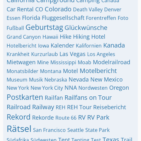
Camping
Canada
Colorado
Car Rental
CO
Death Valley
Denver
Florida
Fluggesellschaft
Essen
Forentreffen
Foto
Geburtstag
Glückwünsche
Fußball
Hike
Hiking
Hotel
Grand Canyon
Hawaii
Kanada
Kalender
Hotelbericht
Iowa
Kalifornien
Las Vegas
Krankheit
Kurzurlaub
Los Angeles
Mietwagen
Modelrailroad
Mine
Mississippi
Moab
Motelbericht
Motel
Monatsbilder
Montana
Nevada
New Mexico
Museum
Musik
Nebraska
NNA
Oregon
New York
New York City
Nordwesten
Postkarten
Railfans on Tour
Railfan
Railroad
Railway
REH Tour
Reisebericht
REH
Rekord
RV
RV Park
Rekorde
Route 66
Rätsel
San Francisco
Seattle
State Park
Texas
Tent
Trail
Südafrika
Südwesten
Tenting
Test