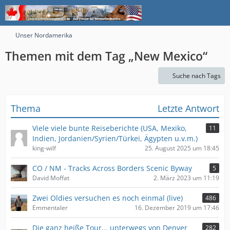
Unser Nordamerika
Themen mit dem Tag „New Mexico“
Suche nach Tags
Thema
Letzte Antwort
Viele viele bunte Reiseberichte (USA, Mexiko,
11
Indien, Jordanien/Syrien/Türkei, Ägypten u.v.m.)
king-wilf
25. August 2025 um 18:45
CO / NM - Tracks Across Borders Scenic Byway
5
David Moffat
2. März 2023 um 11:19
Zwei Oldies versuchen es noch einmal (live)
486
Emmentaler
16. Dezember 2019 um 17:46
Die ganz heiße Tour... unterwegs von Denver
282