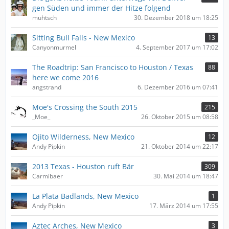
gen Süden und immer der Hitze folgend
muhtsch
30. Dezember 2018 um 18:25
Sitting Bull Falls - New Mexico
13
Canyonmurmel
4. September 2017 um 17:02
The Roadtrip: San Francisco to Houston / Texas
88
here we come 2016
angstrand
6. Dezember 2016 um 07:41
Moe's Crossing the South 2015
215
_Moe_
26. Oktober 2015 um 08:58
Ojito Wilderness, New Mexico
12
Andy Pipkin
21. Oktober 2014 um 22:17
2013 Texas - Houston ruft Bär
309
Carmibaer
30. Mai 2014 um 18:47
La Plata Badlands, New Mexico
1
Andy Pipkin
17. März 2014 um 17:55
Aztec Arches, New Mexico
3