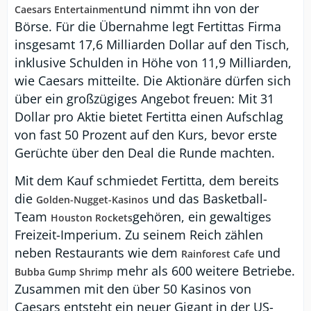
und nimmt ihn von der
Caesars Entertainment
Börse. Für die Übernahme legt Fertittas Firma
insgesamt 17,6 Milliarden Dollar auf den Tisch,
inklusive Schulden in Höhe von 11,9 Milliarden,
wie Caesars mitteilte. Die Aktionäre dürfen sich
über ein großzügiges Angebot freuen: Mit 31
Dollar pro Aktie bietet Fertitta einen Aufschlag
von fast 50 Prozent auf den Kurs, bevor erste
Gerüchte über den Deal die Runde machten.
Mit dem Kauf schmiedet Fertitta, dem bereits
die
und das Basketball-
Golden-Nugget-Kasinos
Team
gehören, ein gewaltiges
Houston Rockets
Freizeit-Imperium. Zu seinem Reich zählen
neben Restaurants wie dem
und
Rainforest Cafe
mehr als 600 weitere Betriebe.
Bubba Gump Shrimp
Zusammen mit den über 50 Kasinos von
Caesars entsteht ein neuer Gigant in der US-