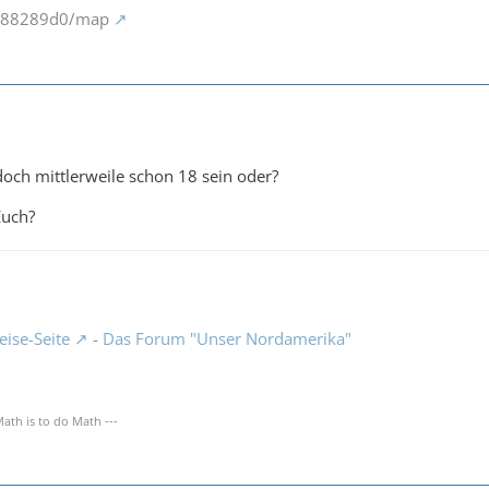
m/88289d0/map
och mittlerweile schon 18 sein oder?
Euch?
ise-Seite
-
Das Forum "Unser Nordamerika"
Math is to do Math ---