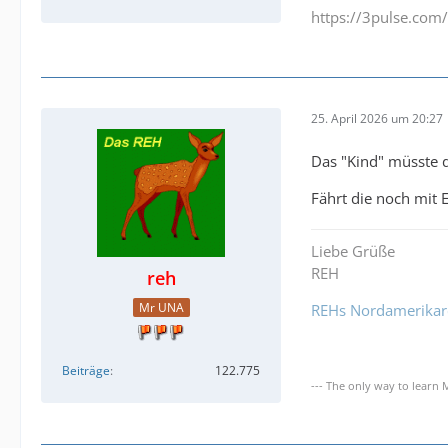
https://3pulse.co
25. April 2026 um 20:27
Das "Kind" müsste d
Fährt die noch mit 
Liebe Grüße
REH
reh
Mr UNA
REHs Nordamerikare
Beiträge
122.775
--- The only way to learn 