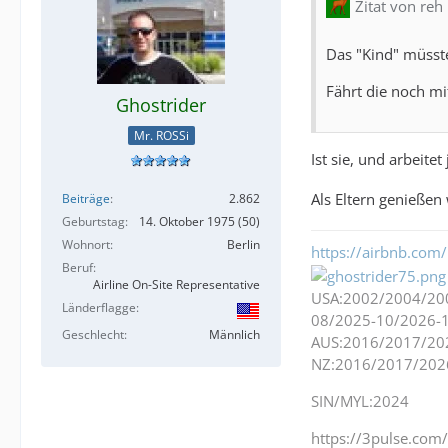
Zitat von reh
Das "Kind" müsste
Fährt die noch mi
Ghostrider
Mr. ROSSi
Ist sie, und arbeit
Als Eltern genießen 
Beiträge
2.862
Geburtstag
14. Oktober 1975 (50)
Wohnort
Berlin
https://airbnb.com/
Beruf
Airline On-Site Representative
USA:2002/2004/20
Länderflagge
08/2025-10/2026-
Geschlecht
Männlich
AUS:2016/2017/20
NZ:2016/2017/202
SIN/MYL:2024
https://3pulse.co