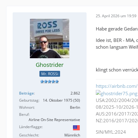
25. April 2026 um 19:59
Habe gerade Gedanke
Idee ist, BER - MIA
schon langsam Weih
Ghostrider
klingt schon verrück
Mr. ROSSi
https://airbnb.com/
Beiträge
2.862
USA:2002/2004/20
Geburtstag
14. Oktober 1975 (50)
08/2025-10/2026-
Wohnort
Berlin
AUS:2016/2017/20
Beruf
Airline On-Site Representative
NZ:2016/2017/202
Länderflagge
SIN/MYL:2024
Geschlecht
Männlich