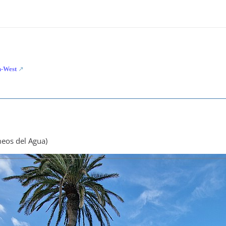
-West
meos del Agua)