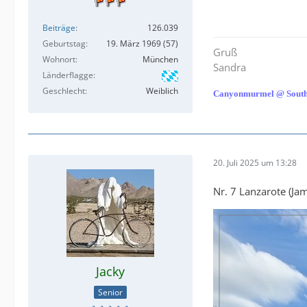
Beiträge
126.039
Geburtstag
19. März 1969 (57)
Gruß
Wohnort
München
Sandra
Länderflagge
Geschlecht
Weiblich
Canyonmurmel @ South
20. Juli 2025 um 13:28
Nr. 7 Lanzarote (Ja
Jacky
Senior