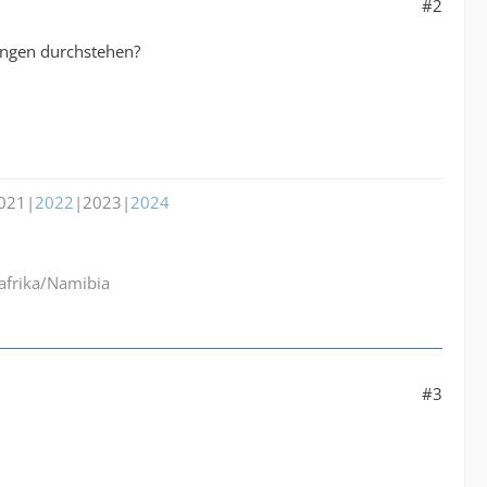
#2
ungen durchstehen?
021|
2022
|2023|
2024
dafrika/Namibia
#3