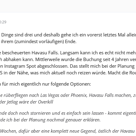
0:29
 Dinge sind drei und deshalb gehe ich ein vorerst letztes Mal alle
 ihrem (zumindest vorläufigen) Ende.
 bescheuerten Havasu Falls. Langsam kann ich es echt nicht mehr 
h abhaken kann. Mittlerweile wurde die Buchung seit 4 Jahren ver
Instagram Spot abgeschlossen. Das stellt mich bei der Planung d
S in der Nähe, was mich aktuell noch reizen würde. Macht die Rou
 für mich eigentlich nur folgende Optionen:
e rüberfliegen nach Las Vegas oder Phoenix, Havasu Falls machen, zur
er Jetlag wäre der Overkill
nde doch noch stornieren und es einfach sein lassen - kommt eigent
rde ich bei der Planung nochmal genauer erklären.
r Wochen, dafür aber eine komplett neue Gegend, östlich der Havas