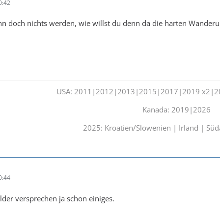
0:42
n doch nichts werden, wie willst du denn da die harten Wander
USA: 2011|2012|2013|2015|2017|2019 x2|2
Kanada: 2019|2026
2025: Kroatien/Slowenien | Irland | Sü
0:44
ilder versprechen ja schon einiges.