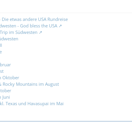
- Die etwas andere USA Rundreise
dwesten - God bless the USA
 Trip im Südwesten
Südwesten
II
e
bruar
st
m Oktober
 & Rocky Mountains im August
ktober
 Juni
kl. Texas und Havasupai im Mai